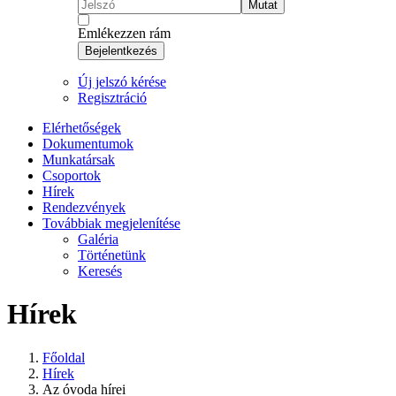
Mutat
Emlékezzen rám
Bejelentkezés
Új jelszó kérése
Regisztráció
Elérhetőségek
Dokumentumok
Munkatársak
Csoportok
Hírek
Rendezvények
Továbbiak megjelenítése
Galéria
Történetünk
Keresés
Hírek
Főoldal
Hírek
Az óvoda hírei