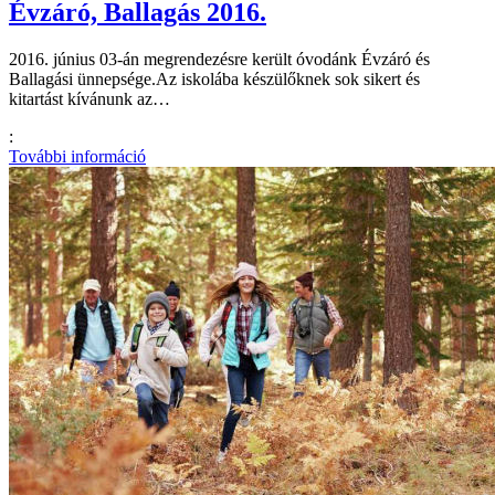
Évzáró, Ballagás 2016.
2016. június 03-án megrendezésre került óvodánk Évzáró és
Ballagási ünnepsége.Az iskolába készülőknek sok sikert és
kitartást kívánunk az…
:
További információ