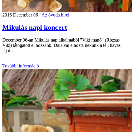
2016 December 06 ·
Az óvoda hírei
Mikulás napi koncert
December 06-án Mikulás nap alkalmából "Viki manó" (Rózsás
Viki) látogatott el hozzánk. Dalaival elhozta nekünk a téli havas
tájat…
:
További információ