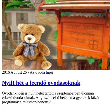
2016 August 26 ·
Az óvoda hírei
Nyílt hét a leendő óvodásoknak
Óvodánk idén is nyílt hetet tartott a szeptemberben újonnan
érkező óvodásoknak. Augusztus első hetében a gyerekek közös
programok által ismerkedhettek…