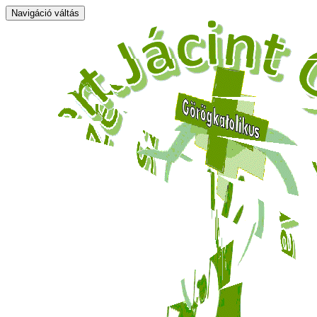
Navigáció váltás