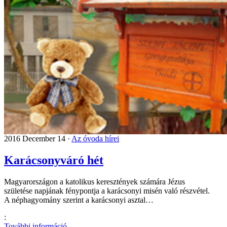
2016 December 14 ·
Az óvoda hírei
Karácsonyváró hét
Magyarországon a katolikus keresztények számára Jézus
születése napjának fénypontja a karácsonyi misén való részvétel.
A néphagyomány szerint a karácsonyi asztal…
:
További információ