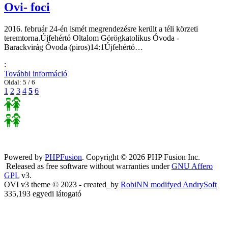
Ovi- foci
2016. február 24-én ismét megrendezésre került a téli körzeti
teremtorna.Újfehértó Oltalom Görögkatolikus Óvoda -
Barackvirág Óvoda (piros)14:1Újfehértó…
:
További információ
Oldal:
5 / 6
1
2
3
4
5
6
Powered by
PHPFusion
. Copyright © 2026 PHP Fusion Inc.
Released as free software without warranties under
GNU Affero
GPL
v3.
OVI v3 theme © 2023 - created_by
RobiNN modifyed AndrySoft
335,193 egyedi látogató