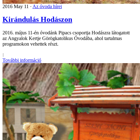
2016 May 11 ·
Az óvoda hírei
Kirándulás Hodászon
2016. május 11-én óvodánk Pipacs csoportja Hodászra látogatott
az Angyalok Kertje Görögkatolikus Óvodába, ahol tartalmas
programokon vehettek részt.
:
További információ