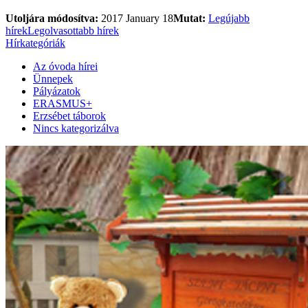
Utoljára módosítva:
2017 January 18
Mutat:
Legújabb
hírek
Legolvasottabb hírek
Hírkategóriák
Az óvoda hírei
Ünnepek
Pályázatok
ERASMUS+
Erzsébet táborok
Nincs kategorizálva