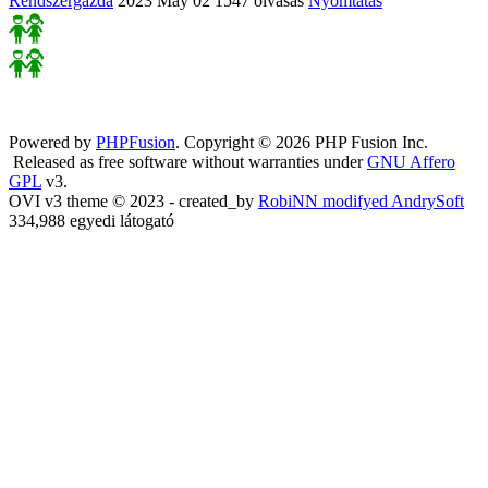
Rendszergazda
2023 May 02
1547 olvasás
Nyomtatás
Powered by
PHPFusion
. Copyright © 2026 PHP Fusion Inc.
Released as free software without warranties under
GNU Affero
GPL
v3.
OVI v3 theme © 2023 - created_by
RobiNN modifyed AndrySoft
334,988 egyedi látogató