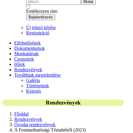
Mutat
Emlékezzen rám
Bejelentkezés
Új jelszó kérése
Regisztráció
Elérhetőségek
Dokumentumok
Munkatársak
Csoportok
Hírek
Rendezvények
Továbbiak megjelenítése
Galéria
Történetünk
Keresés
Rendezvények
Főoldal
Rendezvények
Óvodai rendezvények
A Fenntarthatósági Témahétről (2023)