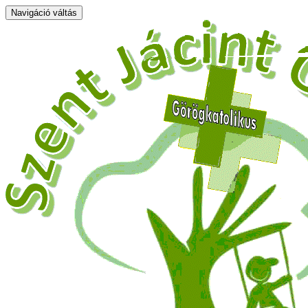
Navigáció váltás