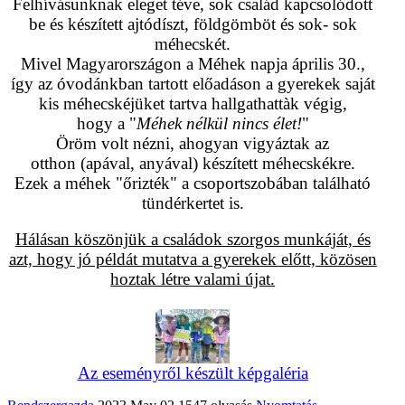
Felhívásunknak eleget téve, sok család kapcsolódott
be és készített ajtódíszt, földgömböt és sok- sok
méhecskét.
Mivel Magyarországon a Méhek napja április 30.,
így az óvodánkban tartott előadáson a gyerekek saját
kis méhecskéjüket tartva hallgathattàk végig,
hogy a "
Méhek nélkül nincs élet!
"
Öröm volt nézni, ahogyan vigyáztak az
otthon (apával, anyával) készített méhecskékre.
Ezek a méhek "őrizték" a csoportszobában található
tündérkertet is.
Hálásan köszönjük a családok szorgos munkáját, és
azt, hogy jó példát mutatva a gyerekek előtt, közösen
hoztak létre valami újat.
Az eseményről készült képgaléria