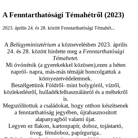
A Fenntarthatósági Témahétről (2023)
2023. április 24. és 28. között Fenntarthatósági Témahét...
A
Belügyminisztérium
a köznevelésben 2023. április
24. és 28. között hirdette meg a
Fenntarthatósági
Témahetet.
Mi óvónénik (a gyerekekkel közösen),ezen a héten
napról- napra, más-más témáját boncolgattuk a
környezetvédelemnek.
Beszélgettünk Földről- mint bolygóról, vízről,
közlekedésről, hulladékfelhasználásról és a méhekről
is.
Megszólítottuk a családokat, hogy otthon készítsenek
a fenntarthatóság jegyében, újrahasznosított
alapanyagból valami újat.
Legyen ez flakon, kartonpapír, doboz, tojástartó,
üveg, fémdoboz, papírguriga..