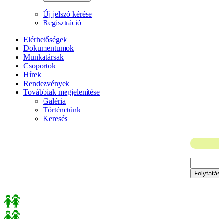
Új jelszó kérése
Regisztráció
Elérhetőségek
Dokumentumok
Munkatársak
Csoportok
Hírek
Rendezvények
Továbbiak megjelenítése
Galéria
Történetünk
Keresés
Folytatá