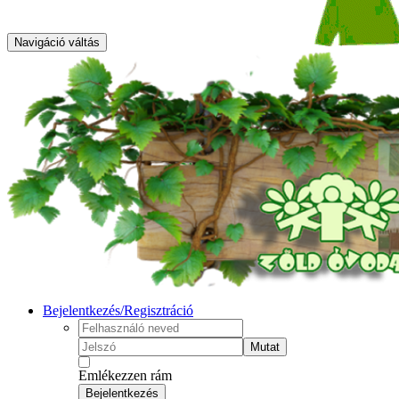
Navigáció váltás
Bejelentkezés/Regisztráció
Mutat
Emlékezzen rám
Bejelentkezés