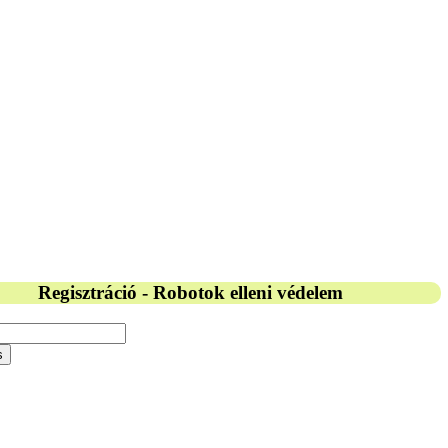
Regisztráció - Robotok elleni védelem
s