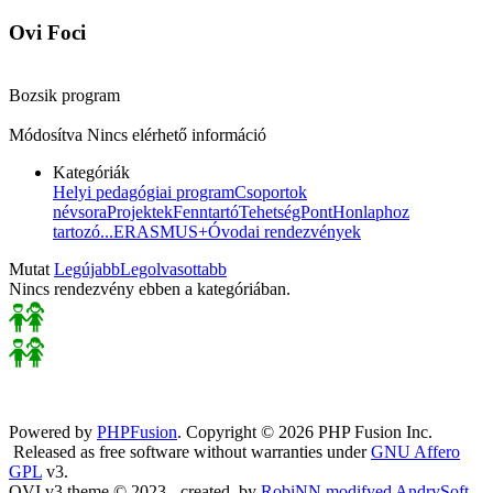
Ovi Foci
Bozsik program
Módosítva
Nincs elérhető információ
Kategóriák
Helyi pedagógiai program
Csoportok
névsora
Projektek
Fenntartó
TehetségPont
Honlaphoz
tartozó...
ERASMUS+
Óvodai rendezvények
Mutat
Legújabb
Legolvasottabb
Nincs rendezvény ebben a kategóriában.
Powered by
PHPFusion
. Copyright © 2026 PHP Fusion Inc.
Released as free software without warranties under
GNU Affero
GPL
v3.
OVI v3 theme © 2023 - created_by
RobiNN modifyed AndrySoft