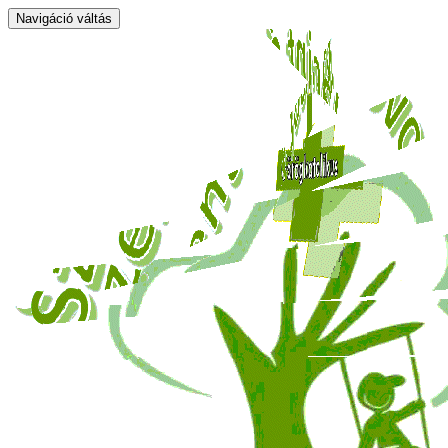
Navigáció váltás