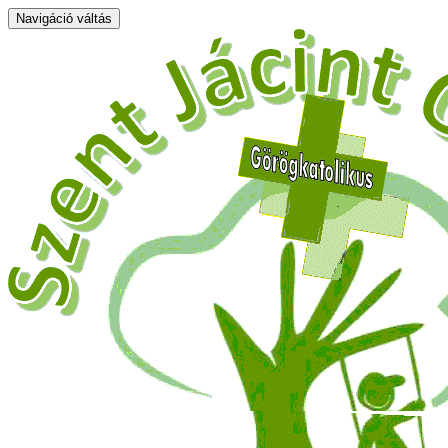
Navigáció váltás