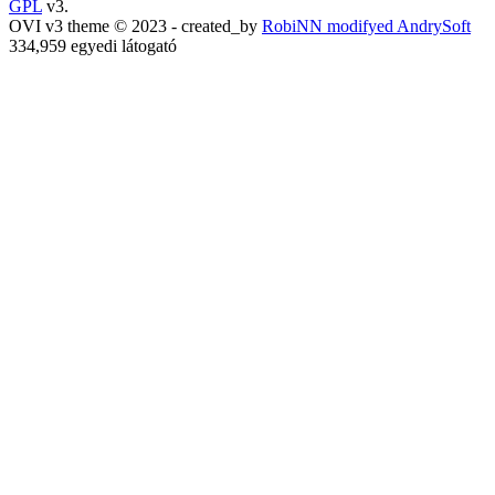
GPL
v3.
OVI v3 theme © 2023 - created_by
RobiNN modifyed AndrySoft
334,959 egyedi látogató