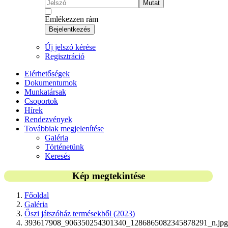
Mutat
Emlékezzen rám
Bejelentkezés
Új jelszó kérése
Regisztráció
Elérhetőségek
Dokumentumok
Munkatársak
Csoportok
Hírek
Rendezvények
Továbbiak megjelenítése
Galéria
Történetünk
Keresés
Kép megtekintése
Főoldal
Galéria
Őszi játszóház termésekből (2023)
393617908_906350254301340_1286865082345878291_n.jpg