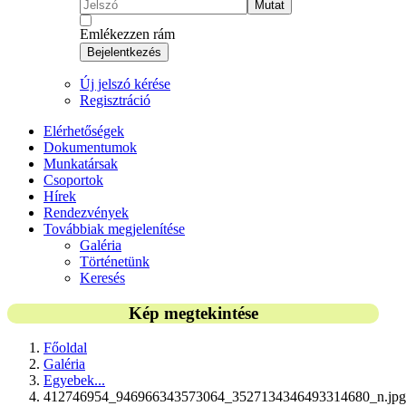
Mutat
Emlékezzen rám
Bejelentkezés
Új jelszó kérése
Regisztráció
Elérhetőségek
Dokumentumok
Munkatársak
Csoportok
Hírek
Rendezvények
Továbbiak megjelenítése
Galéria
Történetünk
Keresés
Kép megtekintése
Főoldal
Galéria
Egyebek...
412746954_946966343573064_3527134346493314680_n.jpg