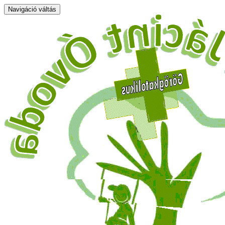
Navigáció váltás