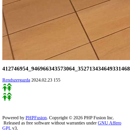
412746954_946966343573064_352713434649331468
Rendszergazda
2024.02.23
155
Powered by
PHPFusion
. Copyright © 2026 PHP Fusion Inc.
Released as free software without warranties under
GNU Affero
GPL
v3.