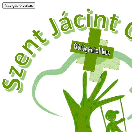
Navigáció váltás