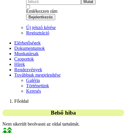
Mutat
Emlékezzen rám
Bejelentkezés
Új jelszó kérése
Regisztráció
Elérhetőségek
Dokumentumok
Munkatársak
Csoportok
Hírek
Rendezvények
Továbbiak megjelenítése
Galéria
Történetünk
Keresés
Főoldal
Belső hiba
Nem sikerült beolvasni az oldal tartalmát.