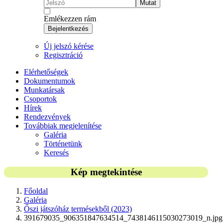
Mutat
Emlékezzen rám
Bejelentkezés
Új jelszó kérése
Regisztráció
Elérhetőségek
Dokumentumok
Munkatársak
Csoportok
Hírek
Rendezvények
Továbbiak megjelenítése
Galéria
Történetünk
Keresés
Kép megtekintése
Főoldal
Galéria
Őszi játszóház termésekből (2023)
391679035_906351847634514_7438146115030273019_n.jpg