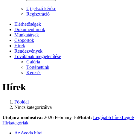
Új jelszó kérése
Regisztráció
Elérhetőségek
Dokumentumok
Munkatársak
Csoportok
Hírek
Rendezvények
Továbbiak megjelenítése
Galéria
Történetünk
Keresés
Hírek
Főoldal
Nincs kategorizálva
Utoljára módosítva:
2026 February 16
Mutat:
Legújabb hírek
Legolv
Hírkategóriák
Az óvoda hírei