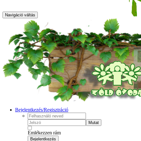
Navigáció váltás
Bejelentkezés/Regisztráció
Mutat
Emlékezzen rám
Bejelentkezés