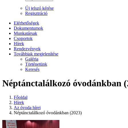
Új jelszó kérése
Regisztráció
Elérhetőségek
Dokumentumok
Munkatársak
Csoportok
Hírek
Rendezvények
Továbbiak megjelenítése
Galéria
Történetünk
Keresés
Néptánctalálkozó óvodánkban (
Főoldal
Hírek
Az óvoda hírei
Néptánctalálkozó óvodánkban (2023)