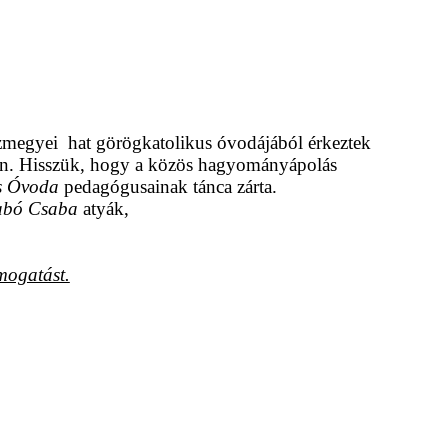
zmegyei hat görögkatolikus óvodájából érkeztek
cban. Hisszük, hogy a közös hagyományápolás
us Óvoda
pedagógusainak tánca zárta.
abó Csaba
atyák,
mogatást.