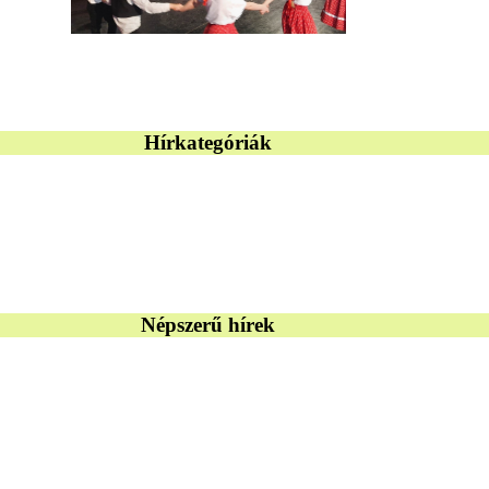
Hírkategóriák
Népszerű hírek