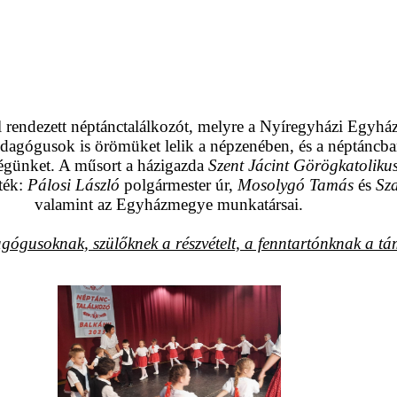
rendezett néptánctalálkozót, melyre a Nyíregyházi Egyhá
 pedagógusok is örömüket lelik a népzenében, és a néptán
günket. A műsort a házigazda
Szent Jácint Görögkatolik
ték:
Pálosi László
polgármester úr,
Mosolygó Tamás
és
Sz
valamint az Egyházmegye munkatársai.
ógusoknak, szülőknek a részvételt, a fenntartónknak a tá