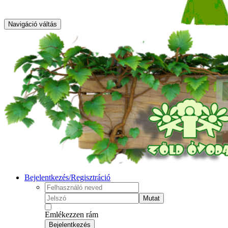
Navigáció váltás
Bejelentkezés/Regisztráció
Mutat
Emlékezzen rám
Bejelentkezés