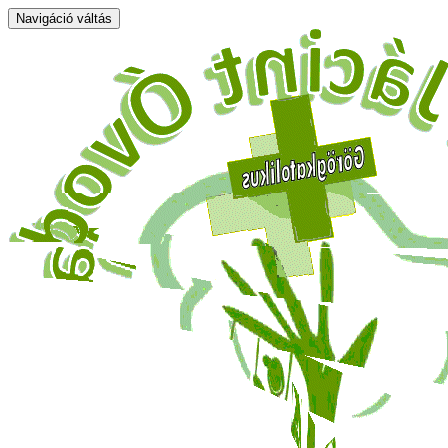
Navigáció váltás