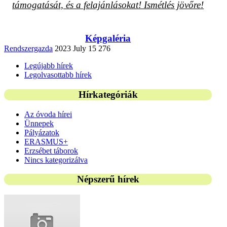
támogatását, és a felajánlásokat! Ismétlés jövőre!
Képgaléria
Rendszergazda
2023 July 15
276
Legújabb hírek
Legolvasottabb hírek
Hírkategóriák
Az óvoda hírei
Ünnepek
Pályázatok
ERASMUS+
Erzsébet táborok
Nincs kategorizálva
Népszerű hírek