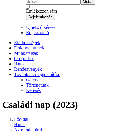
Mutat
Emlékezzen rám
Bejelentkezés
Új jelszó kérése
Regisztráció
Elérhetőségek
Dokumentumok
Munkatársak
Csoportok
Hírek
Rendezvények
Továbbiak megjelenítése
Galéria
Történetünk
Keresés
Családi nap (2023)
Főoldal
Hírek
Az óvoda hírei