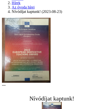
Hírek
Az óvoda hírei
Nívódíjat kaptunk! (2023-08-23)
---
Nívódíjat kaptunk!