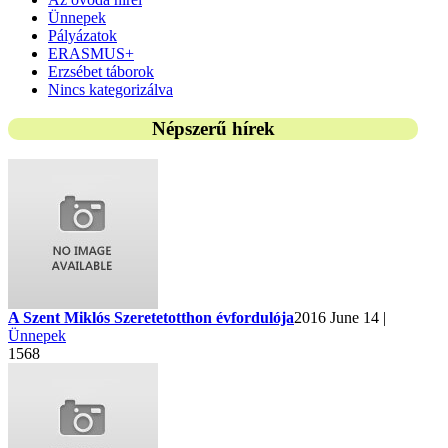
Ünnepek
Pályázatok
ERASMUS+
Erzsébet táborok
Nincs kategorizálva
Népszerű hírek
A Szent Miklós Szeretetotthon évfordulója
2016 June 14 |
Ünnepek
1568