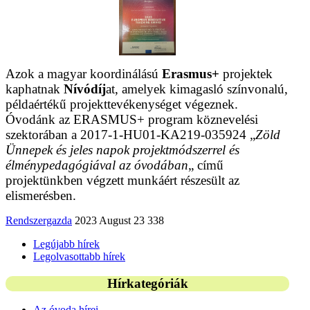
Azok a magyar koordinálású
Erasmus+
projektek
kaphatnak
Nívódíj
at, amelyek kimagasló színvonalú,
példaértékű projekttevékenységet végeznek.
Óvodánk az ERASMUS+ program köznevelési
szektorában a 2017-1-HU01-KA219-035924 „
Zöld
Ünnepek és jeles napok projektmódszerrel és
élménypedagógiával az óvodában
„ című
projektünkben végzett munkáért részesült az
elismerésben.
Rendszergazda
2023 August 23
338
Legújabb hírek
Legolvasottabb hírek
Hírkategóriák
Az óvoda hírei