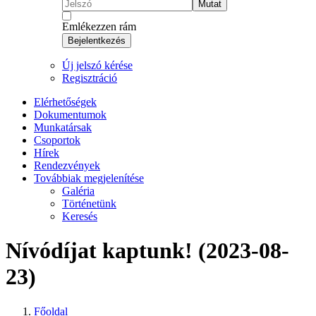
Mutat
Emlékezzen rám
Bejelentkezés
Új jelszó kérése
Regisztráció
Elérhetőségek
Dokumentumok
Munkatársak
Csoportok
Hírek
Rendezvények
Továbbiak megjelenítése
Galéria
Történetünk
Keresés
Nívódíjat kaptunk! (2023-08-
23)
Főoldal