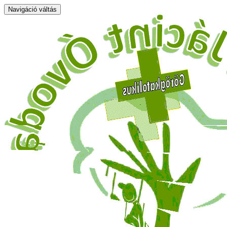
Navigáció váltás