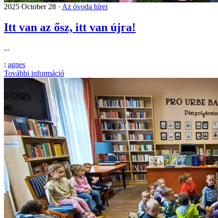
2025 October 28 ·
Az óvoda hírei
Itt van az ősz, itt van újra!
...
:
agnes
További információ