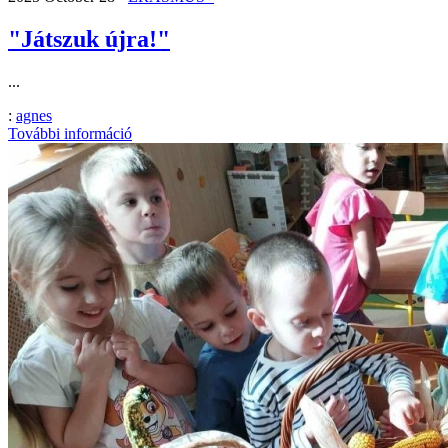
"Játszuk újra!"
...
:
agnes
További információ