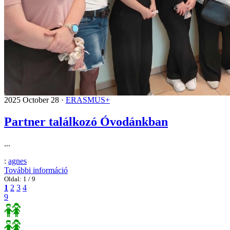
2025 October 28 ·
ERASMUS+
Partner találkozó Óvodánkban
...
:
agnes
További információ
Oldal:
1 / 9
1
2
3
4
9