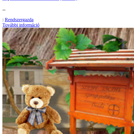
--
:
Rendszergazda
További információ