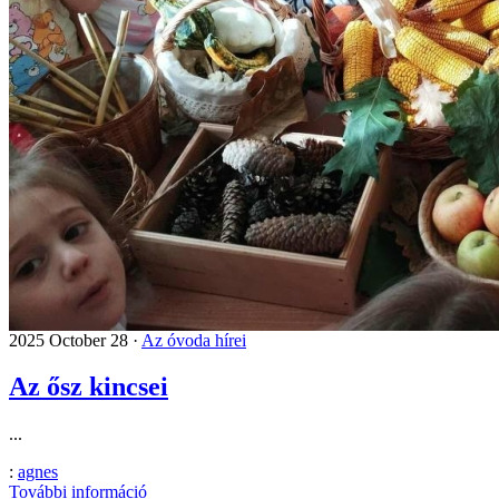
2025 October 28 ·
Az óvoda hírei
Az ősz kincsei
...
:
agnes
További információ