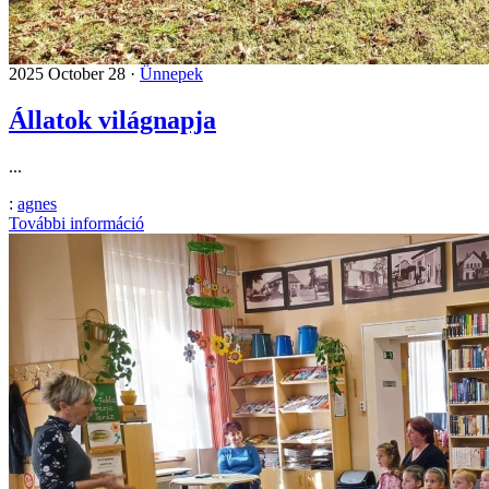
2025 October 28 ·
Ünnepek
Állatok világnapja
...
:
agnes
További információ