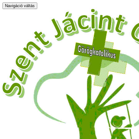
Navigáció váltás