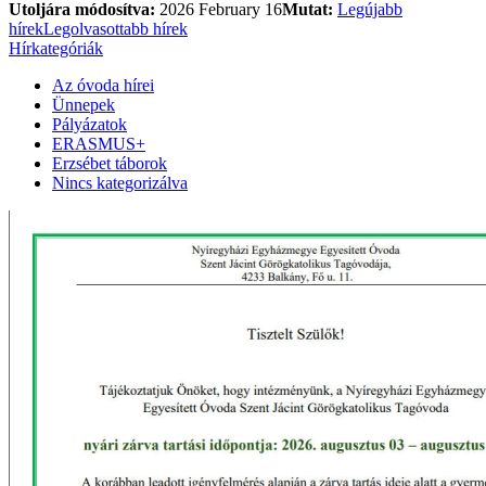
Utoljára módosítva:
2026 February 16
Mutat:
Legújabb
hírek
Legolvasottabb hírek
Hírkategóriák
Az óvoda hírei
Ünnepek
Pályázatok
ERASMUS+
Erzsébet táborok
Nincs kategorizálva