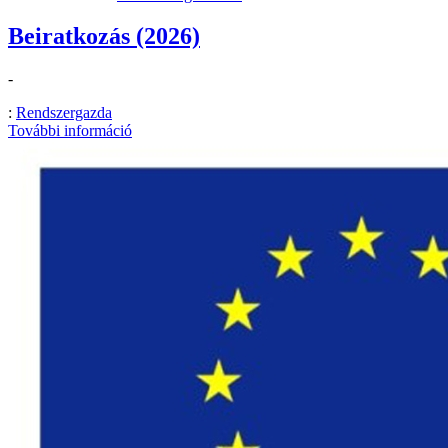
Beiratkozás (2026)
-
:
Rendszergazda
További információ