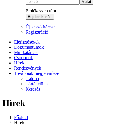
Mutat
Emlékezzen rám
Bejelentkezés
Új jelszó kérése
Regisztráció
Elérhetőségek
Dokumentumok
Munkatársak
Csoportok
Hírek
Rendezvények
Továbbiak megjelenítése
Galéria
Történetünk
Keresés
Hírek
Főoldal
Hírek